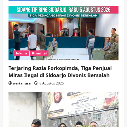
Soccer
3
wartanusa
5 Agustus 2026
Ekonomi
Hiburan
Pemerintahan
HOT NEWS: Ribuan Warga Wage
Tumplek Blek di Bazar Rakyat Jalan
Jambu, Borong Kuliner UMKM Sambil
Nonton Jaranan!
4
wartanusa
4 Agustus 2026
Hukum
Kriminal
Keagamaan
Pemerintahan
Pemkab Sidoarjo & Muhammadiyah
Terjaring Razia Forkopimda, Tiga Penjual
Sinergi Permudah Perizinan, Wakaf,
hingga Hibah
Miras Ilegal di Sidoarjo Divonis Bersalah
wartanusa
4 Agustus 2026
5
wartanusa
8 Agustus 2026