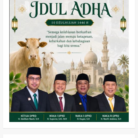
Kesehatan
Pembangunan
Pemerintahan
PANAS! Kalah Tender Proyek RSUD
Sibar Rp 9,9 M, Beranikah CV Tiga
Anugerah Utama Pertaruhkan
2
Jaminan Rp 100 Juta?
wartanusa
5 Agustus 2026
Olahraga