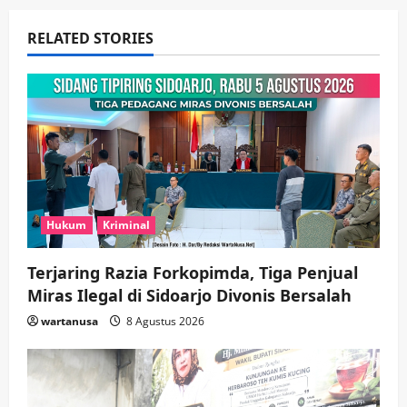
i
RELATED STORIES
g
a
t
i
o
Hukum
Kriminal
n
Terjaring Razia Forkopimda, Tiga Penjual
Miras Ilegal di Sidoarjo Divonis Bersalah
wartanusa
8 Agustus 2026