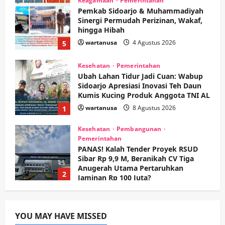
Keagamaan
Pemerintahan
Pemkab Sidoarjo & Muhammadiyah
Sinergi Permudah Perizinan, Wakaf,
hingga Hibah
wartanusa
4 Agustus 2026
5
Kesehatan
Pemerintahan
Ubah Lahan Tidur Jadi Cuan: Wabup
Sidoarjo Apresiasi Inovasi Teh Daun
Kumis Kucing Produk Anggota TNI AL
wartanusa
8 Agustus 2026
1
Kesehatan
Pembangunan
Pemerintahan
PANAS! Kalah Tender Proyek RSUD
Sibar Rp 9,9 M, Beranikah CV Tiga
Anugerah Utama Pertaruhkan
2
Jaminan Rp 100 Juta?
wartanusa
5 Agustus 2026
Olahraga
Adu Taktik di Atas Rumput Sintetis:
PWI dan Sapma PP Sidoarjo
YOU MAY HAVE MISSED
Memanaskan Mesin Menuju Piala