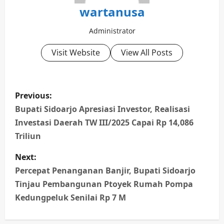
wartanusa
Administrator
Visit Website
View All Posts
P
Previous:
o
Bupati Sidoarjo Apresiasi Investor, Realisasi
Investasi Daerah TW III/2025 Capai Rp 14,086
s
Triliun
t
Next:
n
Percepat Penanganan Banjir, Bupati Sidoarjo
Tinjau Pembangunan Ptoyek Rumah Pompa
a
Kedungpeluk Senilai Rp 7 M
v