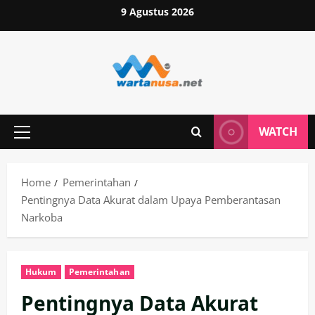
Skip
9 Agustus 2026
to
content
WATCH
Primary
Menu
Home
Pemerintahan
Pentingnya Data Akurat dalam Upaya Pemberantasan
Narkoba
Hukum
Pemerintahan
Pentingnya Data Akurat