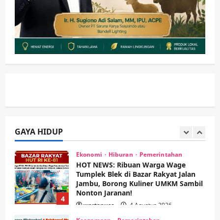
wartanusa
8 Agustus 2026
1
Kesehatan
Pembangunan
Pemerintahan
PANAS! Kalah Tender Proyek RSUD
Sibar Rp 9,9 M, Beranikah CV Tiga
Anugerah Utama Pertaruhkan
2
Jaminan Rp 100 Juta?
wartanusa
5 Agustus 2026
Olahraga
Adu Taktik di Atas Rumput Sintetis:
PWI dan Sapma PP Sidoarjo
Memanaskan Mesin Menuju Piala
Soccer
GAYA HIDUP
3
wartanusa
5 Agustus 2026
Ekonomi
Hiburan
Pemerintahan
HOT NEWS: Ribuan Warga Wage
Tumplek Blek di Bazar Rakyat Jalan
Jambu, Borong Kuliner UMKM Sambil
Nonton Jaranan!
4
wartanusa
4 Agustus 2026