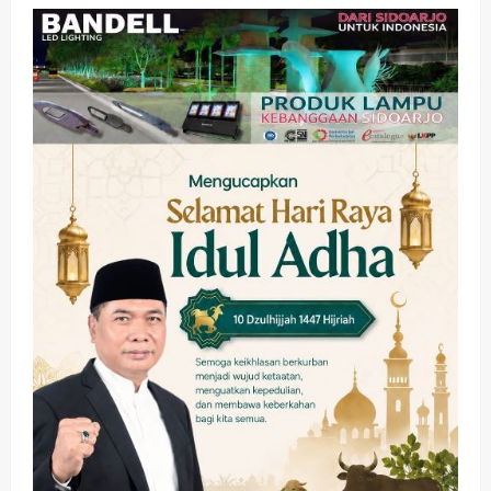
Adu Taktik di Atas Rumput Sintetis:
PWI dan Sapma PP Sidoarjo
Memanaskan Mesin Menuju Piala
Soccer
3
wartanusa
5 Agustus 2026
Ekonomi
Hiburan
Pemerintahan
HOT NEWS: Ribuan Warga Wage
Tumplek Blek di Bazar Rakyat Jalan
Jambu, Borong Kuliner UMKM Sambil
Nonton Jaranan!
4
wartanusa
4 Agustus 2026
Keagamaan
Pemerintahan
Pemkab Sidoarjo & Muhammadiyah
Sinergi Permudah Perizinan, Wakaf,
hingga Hibah
wartanusa
4 Agustus 2026
5
Kesehatan
Pemerintahan
Ubah Lahan Tidur Jadi Cuan: Wabup
Sidoarjo Apresiasi Inovasi Teh Daun
Kumis Kucing Produk Anggota TNI AL