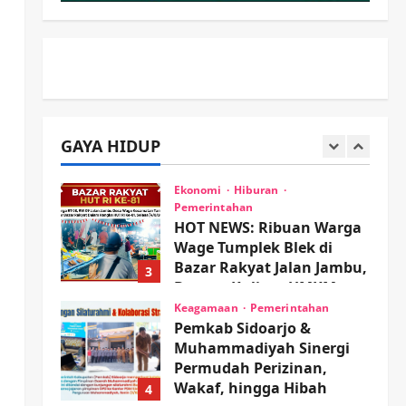
PP Sidoarjo Memanaskan
Mesin Menuju Piala Soccer
2
wartanusa
5 Agustus 2026
Ekonomi
Hiburan
Pemerintahan
HOT NEWS: Ribuan Warga
Wage Tumplek Blek di
GAYA HIDUP
Bazar Rakyat Jalan Jambu,
3
Borong Kuliner UMKM
Sambil Nonton Jaranan!
Keagamaan
Pemerintahan
Pemkab Sidoarjo &
wartanusa
4 Agustus 2026
Muhammadiyah Sinergi
Permudah Perizinan,
Wakaf, hingga Hibah
4
wartanusa
4 Agustus 2026
Keagamaan
Pemerintahan
Hadir di Pengajian Qurrota
A’yun, Wabup Sidoarjo
Minta Doa Jamaah Agar
Tetap Amanah Memimpin
5