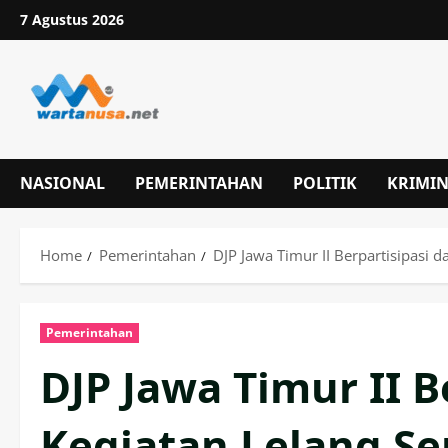
Skip
7 Agustus 2026
to
content
NASIONAL
PEMERINTAHAN
POLITIK
KRIMI
Home
Pemerintahan
DJP Jawa Timur II Berpartisipasi 
Pemerintahan
DJP Jawa Timur II B
Kegiatan Lelang Se