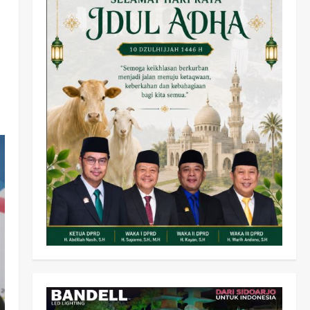
Olahraga
Adu Taktik di Atas Rumput
Sintetis: PWI dan Sapma
PP Sidoarjo Memanaskan
Mesin Menuju Piala Soccer
2
wartanusa
5 Agustus 2026
Ekonomi
Hiburan
Pemerintahan
HOT NEWS: Ribuan Warga
Wage Tumplek Blek di
Bazar Rakyat Jalan Jambu,
3
Borong Kuliner UMKM